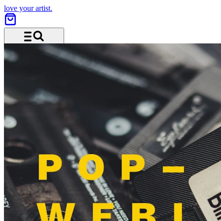
love your artist.
Menu and search