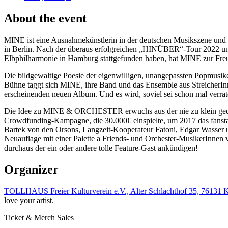
About the event
MINE ist eine Ausnahmekünstlerin in der deutschen Musikszene und s
in Berlin. Nach der überaus erfolgreichen „HINÜBER“-Tour 2022 und
Elbphilharmonie in Hamburg stattgefunden haben, hat MINE zur Freude
Die bildgewaltige Poesie der eigenwilligen, unangepassten Popmu
Bühne taggt sich MINE, ihre Band und das Ensemble aus StreicherI
erscheinenden neuen Album. Und es wird, soviel sei schon mal verrat
Die Idee zu MINE & ORCHESTER erwuchs aus der nie zu klein gedacht
Crowdfunding-Kampagne, die 30.000€ einspielte, um 2017 das fanstati
Bartek von den Orsons, Langzeit-Kooperateur Fatoni, Edgar Wasser u
Neuauflage mit einer Palette a Friends- und Orchester-MusikerInnen
durchaus der ein oder andere tolle Feature-Gast ankündigen!
Organizer
TOLLHAUS Freier Kulturverein e.V., Alter Schlachthof 35, 76131 
love your artist.
Ticket & Merch Sales