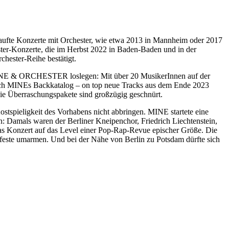
kaufte Konzerte mit Orchester, wie etwa 2013 in Mannheim oder 2017
ter-Konzerte, die im Herbst 2022 in Baden-Baden und in der
hester-Reihe bestätigt.
 MINE & ORCHESTER loslegen: Mit über 20 MusikerInnen auf der
rch MINEs Backkatalog – on top neue Tracks aus dem Ende 2023
 die Überraschungspakete sind großzügig geschnürt.
tspieligkeit des Vorhabens nicht abbringen. MINE startete eine
: Damals waren der Berliner Kneipenchor, Friedrich Liechtenstein,
as Konzert auf das Level einer Pop-Rap-Revue epischer Größe. Die
feste umarmen. Und bei der Nähe von Berlin zu Potsdam dürfte sich