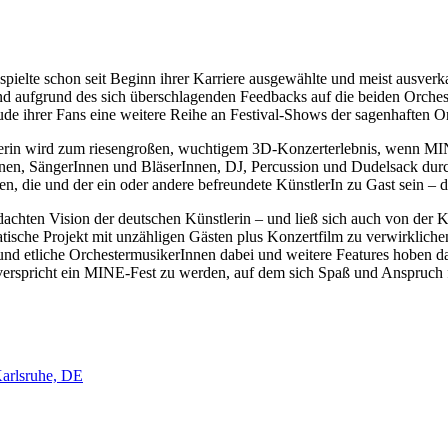
pielte schon seit Beginn ihrer Karriere ausgewählte und meist ausver
 aufgrund des sich überschlagenden Feedbacks auf die beiden Orches
 ihrer Fans eine weitere Reihe an Festival-Shows der sagenhaften Orc
sikerin wird zum riesengroßen, wuchtigem 3D-Konzerterlebnis, wenn
nnen, SängerInnen und BläserInnen, DJ, Percussion und Dudelsack du
en, die und der ein oder andere befreundete KünstlerIn zu Gast sein –
en Vision der deutschen Künstlerin – und ließ sich auch von der Kos
sche Projekt mit unzähligen Gästen plus Konzertfilm zu verwirklichen
nd etliche OrchestermusikerInnen dabei und weitere Features hoben d
 verspricht ein MINE-Fest zu werden, auf dem sich Spaß und Anspruch 
Karlsruhe, DE