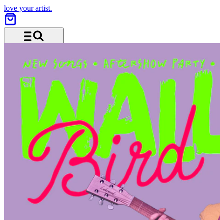
love your artist.
Menu and search