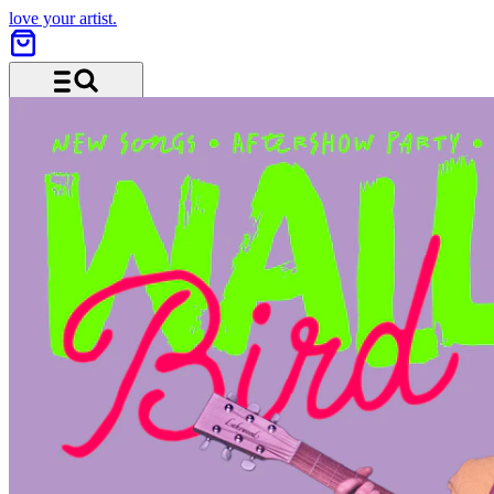
love your artist.
Menu and search