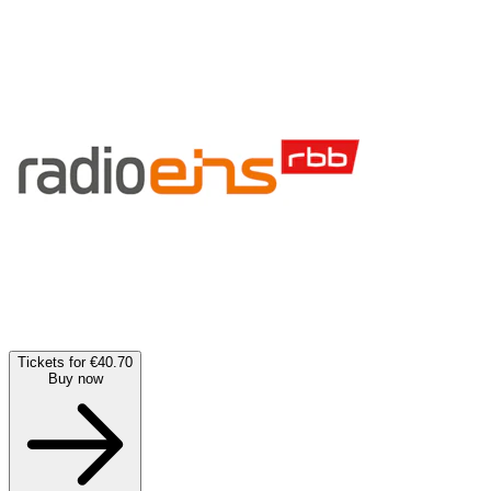
Tickets for €40.70
Buy now