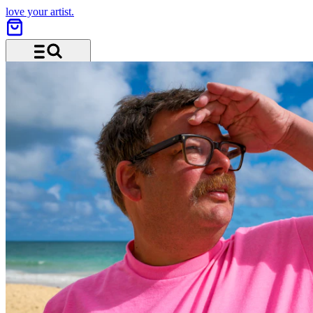
love your artist.
Menu and search