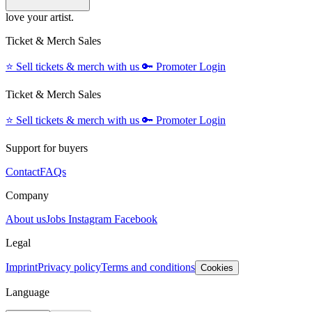
love your artist.
Ticket & Merch Sales
⭐️
Sell tickets & merch with us
🔑
Promoter Login
Ticket & Merch Sales
⭐️
Sell tickets & merch with us
🔑
Promoter Login
Support for buyers
Contact
FAQs
Company
About us
Jobs
Instagram
Facebook
Legal
Imprint
Privacy policy
Terms and conditions
Cookies
Language