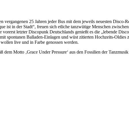
en vergangenen 25 Jahren jeder Bus mit dem jeweils neuesten Disco-R
e ist in der Stadt“, freuen sich etliche tanzwütige Menschen zwischen 
er vorerst letzter Discopunk Deutschlands genießt es die „lebende Di
t spontanen Balladen-Einlagen und wüst zitierten Hochzeits-Oldies zu 
.) wollen live und in Farbe genossen werden.
äß dem Motto ‚Grace Under Pressure‘ aus den Fossilien der Tanzmusik d