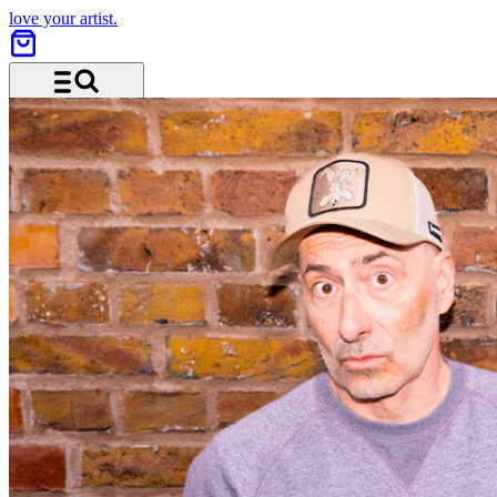
love your artist.
Menu and search