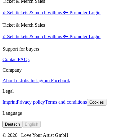
Ticket & Merch Sales
⭐️
Sell tickets & merch with us
🔑
Promoter Login
Ticket & Merch Sales
⭐️
Sell tickets & merch with us
🔑
Promoter Login
Support for buyers
Contact
FAQs
Company
About us
Jobs
Instagram
Facebook
Legal
Imprint
Privacy policy
Terms and conditions
Cookies
Language
Deutsch
English
© 2026
Love Your Artist GmbH