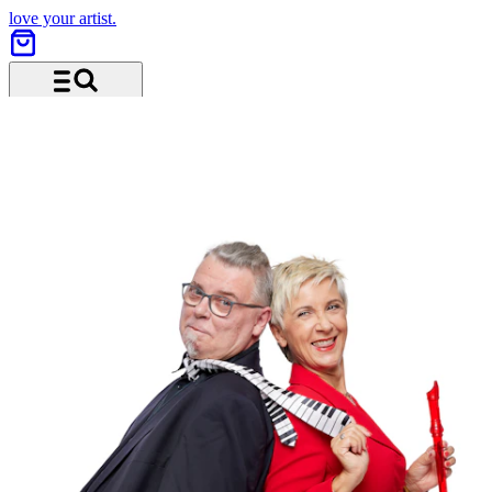
love your artist.
Menu and search