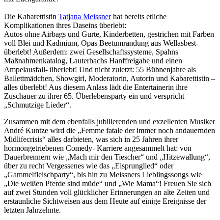
Die Kabarettistin
Tatjana Meissner
hat bereits etliche
Komplikationen ihres Daseins überlebt:
Autos ohne Airbags und Gurte, Kinderbetten, gestrichen mit Farben
voll Blei und Kadmium, Opas Beetumrandung aus Wellasbest-
überlebt! Außerdem: zwei Gesellschaftssysteme, Spahns
Maßnahmenkatalog, Lauterbachs Hanffreigabe und einen
Ampelausfall- überlebt! Und nicht zuletzt: 55 Bühnenjahre als
Ballettmädchen, Showgirl, Moderatorin, Autorin und Kabarettistin –
alles überlebt! Aus diesem Anlass lädt die Entertainerin ihre
Zuschauer zu ihrer 65. Überlebensparty ein und verspricht
„Schmutzige Lieder“.
Zusammen mit dem ebenfalls jubilierenden und exzellenten Musiker
André Kuntze wird die „Femme fatale der immer noch andauernden
Midlifecrisis“ alles darbieten, was sich in 25 Jahren ihrer
hormongetriebenen Comedy- Karriere angesammelt hat: von
Dauerbrennern wie „Mach mir den Tiescher“ und „Hitzewallung“,
über zu recht Vergessenes wie das „Eisprunglied“ oder
„Gammelfleischparty“, bis hin zu Meissners Lieblingssongs wie
„Die weißen Pferde sind müde“ und „Wie Mama“! Freuen Sie sich
auf zwei Stunden voll glücklicher Erinnerungen an alte Zeiten und
erstaunliche Sichtweisen aus dem Heute auf einige Ereignisse der
letzten Jahrzehnte.