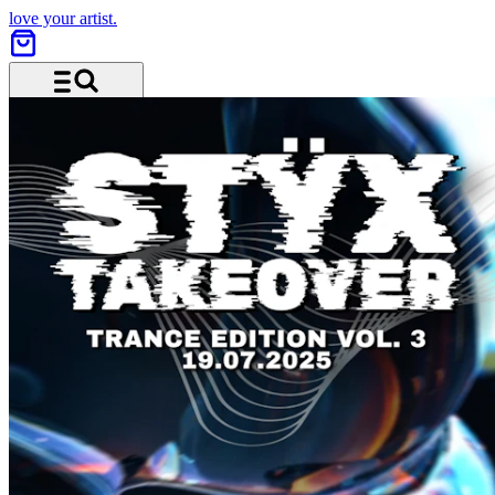
love your artist.
Menu and search