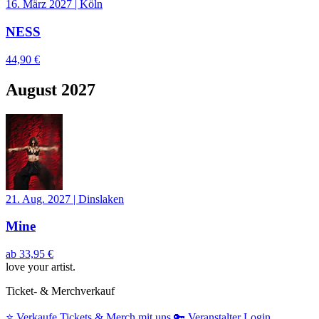
16. März 2027
|
Köln
NESS
44,90 €
August 2027
21. Aug. 2027
|
Dinslaken
Mine
ab
33,95 €
love your artist.
Ticket- & Merchverkauf
⭐️
Verkaufe Tickets & Merch mit uns
🔑
Veranstalter Login