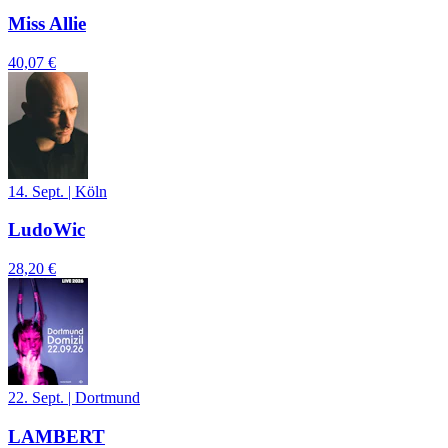
Miss Allie
40,07 €
14. Sept.
|
Köln
LudoWic
28,20 €
22. Sept.
|
Dortmund
LAMBERT