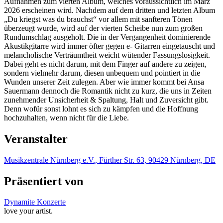
Aufnahmen zum vierten Album, welches voraussichtlich im März
2026 erscheinen wird. Nachdem auf dem dritten und letzten Album
„Du kriegst was du brauchst“ vor allem mit sanfteren Tönen
überzeugt wurde, wird auf der vierten Scheibe nun zum großen
Rundumschlag ausgeholt. Die in der Vergangenheit dominierende
Akustikgitarre wird immer öfter gegen e- Gitarren eingetauscht und
melancholische Verträumtheit weicht wütender Fassungslosigkeit.
Dabei geht es nicht darum, mit dem Finger auf andere zu zeigen,
sondern vielmehr darum, diesen unbequem und pointiert in die
Wunden unserer Zeit zulegen. Aber wie immer kommt bei Ansa
Sauermann dennoch die Romantik nicht zu kurz, die uns in Zeiten
zunehmender Unsicherheit & Spaltung, Halt und Zuversicht gibt.
Denn wofür sonst lohnt es sich zu kämpfen und die Hoffnung
hochzuhalten, wenn nicht für die Liebe.
Veranstalter
Musikzentrale Nürnberg e.V., Fürther Str. 63, 90429 Nürnberg, DE
Präsentiert von
Dynamite Konzerte
love your artist.