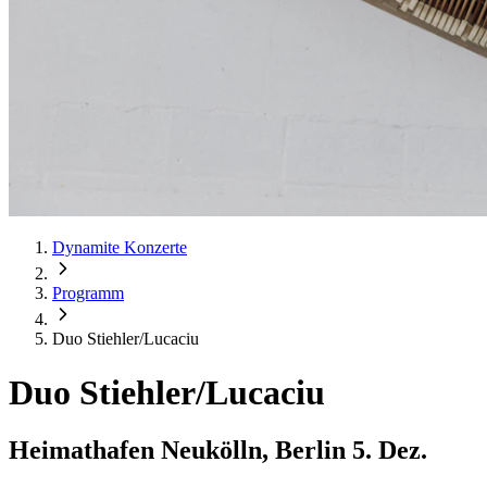
Dynamite Konzerte
Programm
Duo Stiehler/Lucaciu
Duo Stiehler/Lucaciu
Heimathafen Neukölln, Berlin
5. Dez.