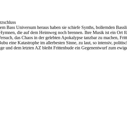
rzschluss
rem Bass Universum heraus haben sie schiefe Synths, bollernden Bassl
ür Hymnen, die auf dem Heimweg noch brennen. Ihre Musik ist ein Ort für
Versuch, das Chaos in der gelebten Apokalypse tanzbar zu machen, Fri
Bubu eine Katastrophe im allerbesten Sinne, zu laut, so intensiv, pol
ge und dem letzten AZ bleibt Frittenbude ein Gegenentwurf zum ewige