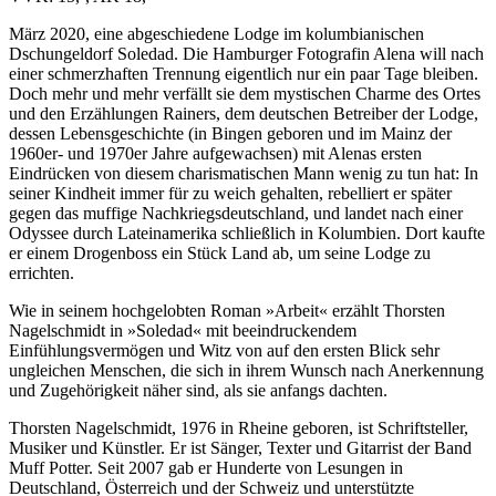
März 2020, eine abgeschiedene Lodge im kolumbianischen
Dschungeldorf Soledad. Die Hamburger Fotografin Alena will nach
einer schmerzhaften Trennung eigentlich nur ein paar Tage bleiben.
Doch mehr und mehr verfällt sie dem mystischen Charme des Ortes
und den Erzählungen Rainers, dem deutschen Betreiber der Lodge,
dessen Lebensgeschichte (in Bingen geboren und im Mainz der
1960er- und 1970er Jahre aufgewachsen) mit Alenas ersten
Eindrücken von diesem charismatischen Mann wenig zu tun hat: In
seiner Kindheit immer für zu weich gehalten, rebelliert er später
gegen das muffige Nachkriegsdeutschland, und landet nach einer
Odyssee durch Lateinamerika schließlich in Kolumbien. Dort kaufte
er einem Drogenboss ein Stück Land ab, um seine Lodge zu
errichten.
Wie in seinem hochgelobten Roman »Arbeit« erzählt Thorsten
Nagelschmidt in »Soledad« mit beeindruckendem
Einfühlungsvermögen und Witz von auf den ersten Blick sehr
ungleichen Menschen, die sich in ihrem Wunsch nach Anerkennung
und Zugehörigkeit näher sind, als sie anfangs dachten.
Thorsten Nagelschmidt, 1976 in Rheine geboren, ist Schriftsteller,
Musiker und Künstler. Er ist Sänger, Texter und Gitarrist der Band
Muff Potter. Seit 2007 gab er Hunderte von Lesungen in
Deutschland, Österreich und der Schweiz und unterstützte