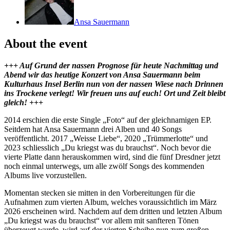
Ansa Sauermann
About the event
+++ Auf Grund der nassen Prognose für heute Nachmittag und
Abend wir das heutige Konzert von Ansa Sauermann beim
Kulturhaus Insel Berlin nun von der nassen Wiese nach Drinnen
ins Trockene verlegt! Wir freuen uns auf euch! Ort und Zeit bleibt
gleich! +++
2014 erschien die erste Single „Foto“ auf der gleichnamigen EP.
Seitdem hat Ansa Sauermann drei Alben und 40 Songs
veröffentlicht. 2017 „Weisse Liebe“, 2020 „Trümmerlotte“ und
2023 schliesslich „Du kriegst was du brauchst“. Noch bevor die
vierte Platte dann herauskommen wird, sind die fünf Dresdner jetzt
noch einmal unterwegs, um alle zwölf Songs des kommenden
Albums live vorzustellen.
Momentan stecken sie mitten in den Vorbereitungen für die
Aufnahmen zum vierten Album, welches voraussichtlich im März
2026 erscheinen wird. Nachdem auf dem dritten und letzten Album
„Du kriegst was du brauchst“ vor allem mit sanfteren Tönen
überzeugt wurde, wird auf der vierten Scheibe nun zum großen