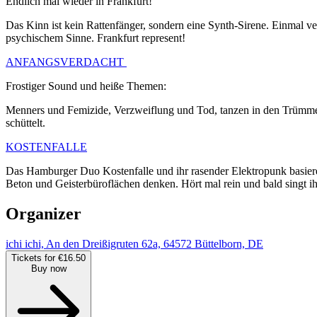
Endlich mal wieder in Frankfurt!
Das Kinn ist kein Rattenfänger, sondern eine Synth-Sirene. Einmal v
psychischem Sinne. Frankfurt represent!
ANFANGSVERDACHT
Frostiger Sound und heiße Themen:
Menners und Femizide, Verzweiflung und Tod, tanzen in den Trümmern d
schüttelt.
KOSTENFALLE
Das Hamburger Duo Kostenfalle und ihr rasender Elektropunk basier
Beton und Geisterbüroflächen denken. Hört mal rein und bald singt i
Organizer
ichi ichi, An den Dreißigruten 62a, 64572 Büttelborn, DE
Tickets for €16.50
Buy now