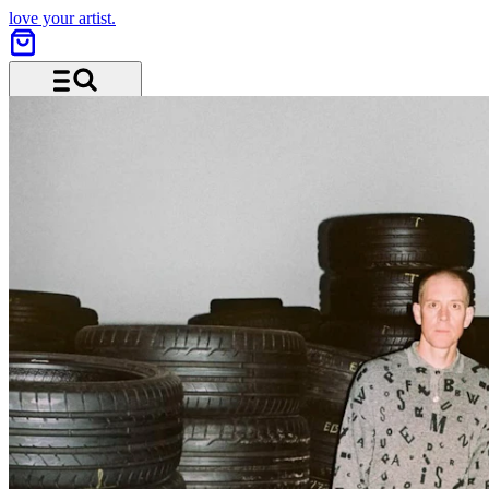
love your artist.
Menu and search