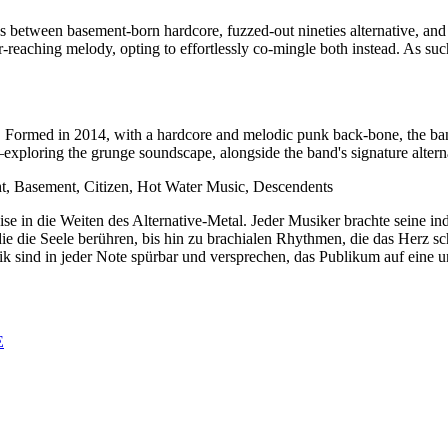
ines between basement-born hardcore, fuzzed-out nineties alternative, and
ter-reaching melody, opting to effortlessly co-mingle both instead. As s
. Formed in 2014, with a hardcore and melodic punk back-bone, the band
xploring the grunge soundscape, alongside the band's signature altern
t, Basement, Citizen, Hot Water Music, Descendents
ise in die Weiten des Alternative-Metal. Jeder Musiker brachte seine i
e die Seele berühren, bis hin zu brachialen Rhythmen, die das Herz sch
sik sind in jeder Note spürbar und versprechen, das Publikum auf eine
E