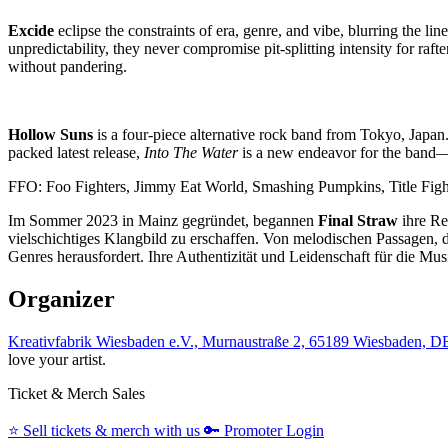
Excide
eclipse the constraints of era, genre, and vibe, blurring the l
unpredictability, they never compromise pit-splitting intensity for raf
without pandering.
Hollow Suns
is a four-piece alternative rock band from Tokyo, Japan
packed latest release,
Into The Water
is a new endeavor for the band—e
FFO: Foo Fighters, Jimmy Eat World, Smashing Pumpkins, Title Figh
Im Sommer 2023 in Mainz gegründet, begannen
Final Straw
ihre Re
vielschichtiges Klangbild zu erschaffen. Von melodischen Passagen, di
Genres herausfordert. Ihre Authentizität und Leidenschaft für die Mu
Organizer
Kreativfabrik Wiesbaden e.V., Murnaustraße 2, 65189 Wiesbaden, D
love your artist.
Ticket & Merch Sales
⭐️
Sell tickets & merch with us
🔑
Promoter Login