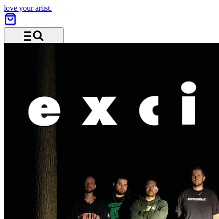
love your artist.
Menu and search