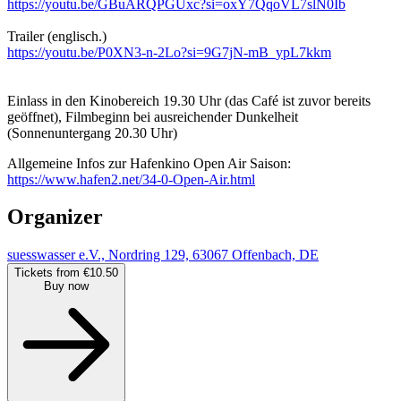
https://youtu.be/GBuARQPGUxc?si=oxY7QqoVL7slN0Ib
Trailer (englisch.)
https://youtu.be/P0XN3-n-2Lo?si=9G7jN-mB_ypL7kkm
Einlass in den Kinobereich 19.30 Uhr (das Café ist zuvor bereits
geöffnet), Filmbeginn bei ausreichender Dunkelheit
(Sonnenuntergang 20.30 Uhr)
Allgemeine Infos zur Hafenkino Open Air Saison:
https://www.hafen2.net/34-0-Open-Air.html
Organizer
suesswasser e.V., Nordring 129, 63067 Offenbach, DE
Tickets from €10.50
Buy now