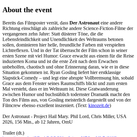
About the event
Bereits das Filmposter verrät, dass
Der Astronaut
eine andere
Richtung einschlägt als zahlreiche andere Science-Fiction-Filme der
vergangenen zehn Jahre: Statt düsterer Töne, die die
Lebensfeindlichkeit und Unendlichkeit des Weltraums betonen
sollen, dominieren hier helle, freundliche Farben mit verspielten
Lichtreflexen. Und in der Tat überrascht der Film schon in seiner
ersten Szene mit viel Humor: Grace erwacht aus einem für die Reise
induzierten Koma und ist die erste Zeit nach dem Erwachen
unbeholfen, chaotisch und ohne Erinnerung daran, wie er in diese
Situation gekommen ist. Ryan Gosling liefert hier erstklassige
Slapstick-Comedy – und legt eine abrupte Vollbremsung hin, sobald
Grace aus dem Fenster seines Raumschiffs blickt und zum ersten
Mal versteht, dass er im Weltraum ist. Diese Gratwanderung
zwischen Humor und buchstäblich todernster Dramatik macht den
Ton des Films aus, von Gosling meisterlich dargestellt und von der
Filmcrew ebenso exzellent inszeniert. (Text:
kinozeit.de
)
Der Astronaut - Project Hail Mary. Phil Lord, Chris Miller, USA
2026, 156 Min., ab 12 Jahren, OmU
Trailer (dt.)