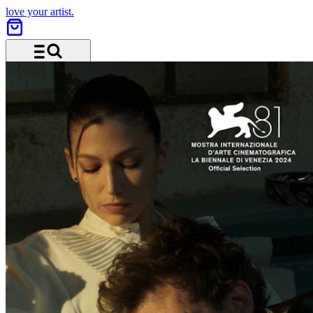
love your artist.
Menu and search