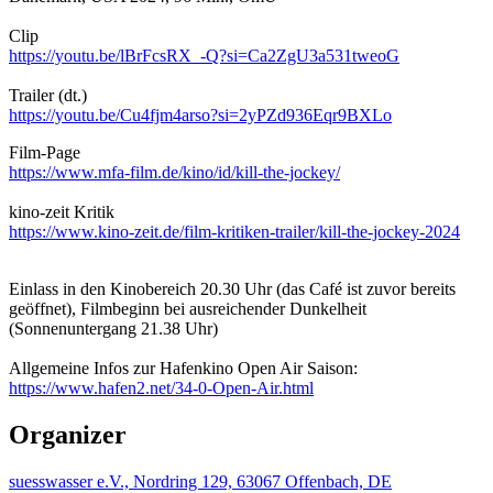
Clip
https://youtu.be/lBrFcsRX_-Q?si=Ca2ZgU3a531tweoG
Trailer (dt.)
https://youtu.be/Cu4fjm4arso?si=2yPZd936Eqr9BXLo
Film-Page
https://www.mfa-film.de/kino/id/kill-the-jockey/
kino-zeit Kritik
https://www.kino-zeit.de/film-kritiken-trailer/kill-the-jockey-2024
Einlass in den Kinobereich 20.30 Uhr (das Café ist zuvor bereits
geöffnet), Filmbeginn bei ausreichender Dunkelheit
(Sonnenuntergang 21.38 Uhr)
Allgemeine Infos zur Hafenkino Open Air Saison:
https://www.hafen2.net/34-0-Open-Air.html
Organizer
suesswasser e.V., Nordring 129, 63067 Offenbach, DE