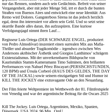
nur das Rennen, sondern auch sein Gedächtnis. Befreit von seiner
Vergangenheit, aber mit jeder Menge Stil, irrt er durch die bunten
Straßen von Buenos Aires und entwickelt eine neue Identität: Aus
Remo wird Dolores. Gangsterboss Sirena ist das jedoch herzlich
egal, denn ihn interessiert vor allem sein Geld. Und so setzt seine
skurrile Bande alles daran, ihn aufzuspüren. Eine kuriose
Verfolgungsjagd nimmt ihren Lauf…
Regisseur Luis Ortega (DER SCHWARZE ENGEL, produziert
von Pedro Almodóvar) inszeniert einen surrealen Mix aus Mafia-
Thriller und absurder Tragikomödie – irgendwo zwischen Wes
Andersons akribischer Ästhetik und Giorgios Lanthimos’ schrägem
Existenzialismus. Mit der unverkennbaren Bildsprache von
Kaurismäkis Stamm-Kameramann Timo Salminen, den brillanten
Performances von Nahuel Pérez Biscayart (PERSISCHSTUNDEN,
120 BPM) und Úrsula Corberó (HAUS DES GELDES, THE DAY
OF THE JACKAL) sowie seinem einzigartigen Stil und Humor ist
KILL THE JOCKEY eine extravagante Ode an den Neuanfang.
Der Film feierte Weltpremiere im Wettbewerb der 81. Filmfestspiele
von Venedig und war der argentinische Beitrag für die Oscars 2025
Kill The Jockey. Luis Ortega, Argentinien, Mexiko, Spanien,
Dänemark, USA 2024, 96 Min., OmU