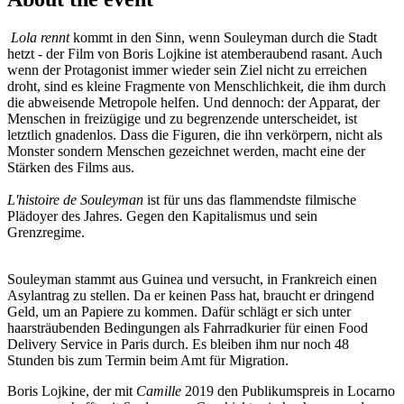
Lola rennt
kommt in den Sinn, wenn Souleyman durch die Stadt
hetzt - der Film von Boris Lojkine ist atemberaubend rasant. Auch
wenn der Protagonist immer wieder sein Ziel nicht zu erreichen
droht, sind es kleine Fragmente von Menschlichkeit, die ihm durch
die abweisende Metropole helfen. Und dennoch: der Apparat, der
Menschen in freizügige und zu begrenzende unterscheidet, ist
letztlich gnadenlos. Dass die Figuren, die ihn verkörpern, nicht als
Monster sondern Menschen gezeichnet werden, macht eine der
Stärken des Films aus.
L'histoire de Souleyman
ist für uns das flammendste filmische
Plädoyer des Jahres. Gegen den Kapitalismus und sein
Grenzregime.
Souleyman stammt aus Guinea und versucht, in Frankreich einen
Asylantrag zu stellen. Da er keinen Pass hat, braucht er dringend
Geld, um an Papiere zu kommen. Dafür schlägt er sich unter
haarsträubenden Bedingungen als Fahrradkurier für einen Food
Delivery Service in Paris durch. Es bleiben ihm nur noch 48
Stunden bis zum Termin beim Amt für Migration.
Boris Lojkine, der mit
Camille
2019 den Publikumspreis in Locarno