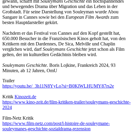
gewann, schafft mit
Souleymans Geschichte
ein hochspannendes
und bewegendes Drama über Migration und das Leben in der
Großstadt. Für seine Darstellung von Souleyman wurde Abou
Sangare in Cannes sowie bei den
European Film Awards
zum
besten Hauptdarsteller gekürt.
Nachdem er das Festival von Cannes auf den Kopf gestellt hat,
650.000 Besucher in die Französischen Kinos geholt hat, von den
Kritikern mit den Dardennes, De Sica, Melville und Chaplin
verglichen wird, darf
Souleymans Geschichte
jetzt schon als Film
gelten, der im kulturellen Gedächtnis bleiben wird.
Souleymans Geschichte.
Boris Lojkine, Frankreich 2024, 93
Minuten, ab 12 Jahren, OmU
Trailer
https://youtu.be/_3h11N8YyLo?si=B0KlWLHUMY87rs2e
Kritik
Kinozeit.de
https://www.kino-zeit.de/film-kritiken-trailer/souleymans-geschichte-
2024
Film-Netz Kritik
https://www.film-netz.com/post/l-histoire-de-souleymane-
souleymanes-geschichte-sozialdrama-rezension