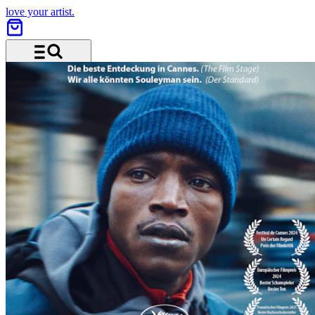
love your artist.
Menu and search