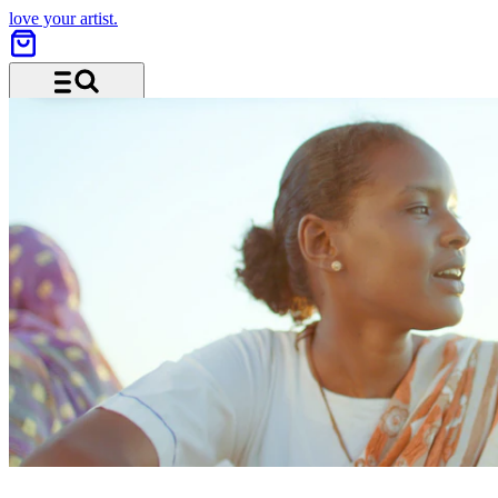
love your artist.
Menu and search