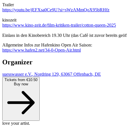
Trailer
https://youtu.be/jEFXsa0Ce9U?si=sWzAMmQoX95bRHfz
kinozeit
https://www.kino-zeit.de/film-kritiken-trailer/cotton-queen-2025
Einlass in den Kinobereich 19.30 Uhr (das Café ist zuvor bereits ge
Allgemeine Infos zur Hafenkino Open Air Saison:
https://www.hafen2.net/34-0-Open-Air.html
Organizer
suesswasser e.V., Nordring 129, 63067 Offenbach, DE
Tickets from €10.50
Buy now
love your artist.