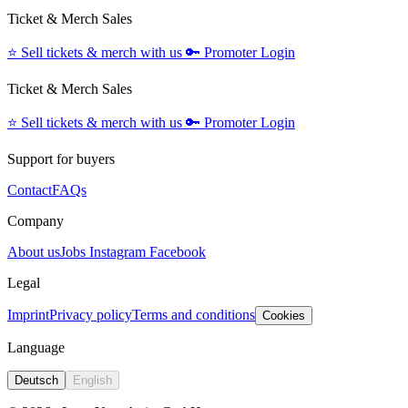
Ticket & Merch Sales
⭐️
Sell tickets & merch with us
🔑
Promoter Login
Ticket & Merch Sales
⭐️
Sell tickets & merch with us
🔑
Promoter Login
Support for buyers
Contact
FAQs
Company
About us
Jobs
Instagram
Facebook
Legal
Imprint
Privacy policy
Terms and conditions
Cookies
Language
Deutsch
English