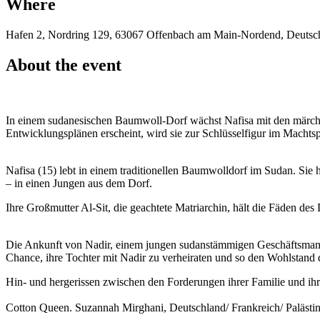
Where
Hafen 2, Nordring 129, 63067 Offenbach am Main-Nordend, Deutsc
About the event
In einem sudanesischen Baumwoll-Dorf wächst Nafisa mit den märche
Entwick­lungsplänen erscheint, wird sie zur Schlüsselfigur im Machts
Nafisa (15) lebt in einem traditionellen Baumwolldorf im Sudan. Sie
– in einen Jungen aus dem Dorf.
Ihre Großmutter Al-Sit, die geachtete Matriarchin, hält die Fäden des 
Die Ankunft von Nadir, einem jungen sudanstämmigen Geschäftsmann 
Chance, ihre Tochter mit Nadir zu verheiraten und so den Wohlstand 
Hin- und hergerissen zwischen den Forderungen ihrer Familie und 
Cotton Queen. Suzannah Mirghani, Deutschland/ Frankreich/ Palästina