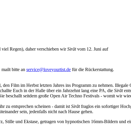
d viel Regen), daher verschieben wir
Sirāt
vom 12. Juni auf
 mailt bitte an
service@loveyourtist.de
für die Rückerstattung.
den Film im Herbst letzten Jahres ins Programm zu nehmen. Illegale
allte Euch in der Halle über ein Jahrzehnt lang eine PA, die
Sirãt
ents
Sie beschallt seitdem große Open Air Techno Festivals - womit wir wi
hr zu entsprechen scheinen - damit ist
Sirãt
fraglos ein sofortiger Hoch
miteinander sein, jedenfalls nicht nach Hause gehen.
hmerz, Stille und Ekstase, getragen von hypnotischen 16mm-Bildern un