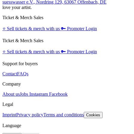
suesswasser e.V., Nordring 129, 63067 Offenbach, DE
love your artist.
Ticket & Merch Sales
⭐️
Sell tickets & merch with us
🔑
Promoter Login
Ticket & Merch Sales
⭐️
Sell tickets & merch with us
🔑
Promoter Login
Support for buyers
Contact
FAQs
Company
About us
Jobs
Instagram
Facebook
Legal
Imprint
Privacy policy
Terms and conditions
Cookies
Language