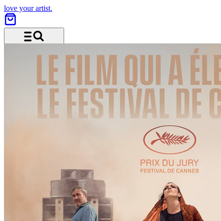
love your artist.
Menu and search