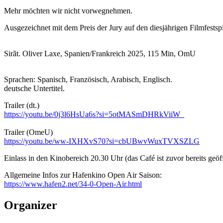
Mehr möchten wir nicht vorwegnehmen.
Ausgezeichnet mit dem Preis der Jury auf den diesjährigen Filmfestsp
Sirãt. Oliver Laxe, Spanien/Frankreich 2025, 115 Min, OmU
Sprachen: Spanisch, Französisch, Arabisch, Englisch.
deutsche Untertitel.
Trailer (dt.)
https://youtu.be/0j3l6HsUa6s?si=5otMASmDHRkViiW_
Trailer (OmeU)
https://youtu.be/ww-IXHXvS70?si=cbUBwvWuxTVXSZLG
Einlass in den Kinobereich 20.30 Uhr (das Café ist zuvor bereits ge
Allgemeine Infos zur Hafenkino Open Air Saison:
https://www.hafen2.net/34-0-Open-Air.html
Organizer