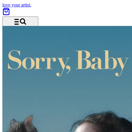
love your artist.
Menu and search