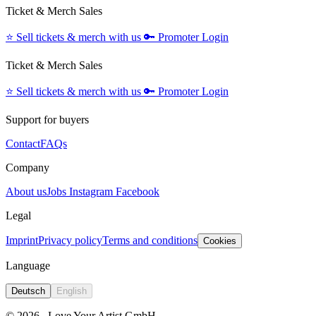
Ticket & Merch Sales
⭐️
Sell tickets & merch with us
🔑
Promoter Login
Ticket & Merch Sales
⭐️
Sell tickets & merch with us
🔑
Promoter Login
Support for buyers
Contact
FAQs
Company
About us
Jobs
Instagram
Facebook
Legal
Imprint
Privacy policy
Terms and conditions
Cookies
Language
Deutsch
English
© 2026
Love Your Artist GmbH