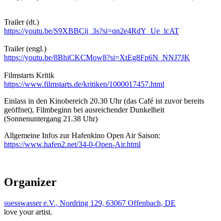
Trailer (dt.)
https://youtu.be/S9XBBCij_3s?si=qn2e4RdY_Ue_lcAT
Trailer (engl.)
https://youtu.be/8BhiCKCMow8?si=XtEg8Fp6N_NNJ7JK
Filmstarts Kritik
https://www.filmstarts.de/kritiken/1000017457.html
Einlass in den Kinobereich 20.30 Uhr (das Café ist zuvor bereits
geöffnet), Filmbeginn bei ausreichender Dunkelheit
(Sonnenuntergang 21.38 Uhr)
Allgemeine Infos zur Hafenkino Open Air Saison:
https://www.hafen2.net/34-0-Open-Air.html
Organizer
suesswasser e.V., Nordring 129, 63067 Offenbach, DE
love your artist.