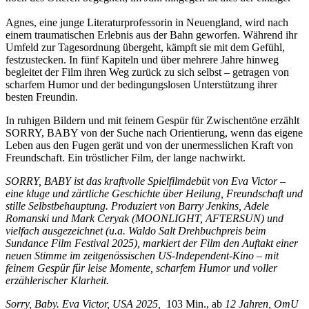
Agnes, eine junge Literaturprofessorin in Neuengland, wird nach
einem traumatischen Erlebnis aus der Bahn geworfen. Während ihr
Umfeld zur Tagesordnung übergeht, kämpft sie mit dem Gefühl,
festzustecken. In fünf Kapiteln und über mehrere Jahre hinweg
begleitet der Film ihren Weg zurück zu sich selbst – getragen von
scharfem Humor und der bedingungslosen Unterstützung ihrer
besten Freundin.
In ruhigen Bildern und mit feinem Gespür für Zwischentöne erzählt
SORRY, BABY von der Suche nach Orientierung, wenn das eigene
Leben aus den Fugen gerät und von der unermesslichen Kraft von
Freundschaft. Ein tröstlicher Film, der lange nachwirkt.
SORRY, BABY ist das kraftvolle Spielfilmdebüt von Eva Victor –
eine kluge und zärtliche Geschichte über Heilung, Freundschaft und
stille Selbstbehauptung. Produziert von Barry Jenkins, Adele
Romanski und Mark Ceryak (MOONLIGHT, AFTERSUN) und
vielfach ausgezeichnet (u.a. Waldo Salt Drehbuchpreis beim
Sundance Film Festival 2025), markiert der Film den Auftakt einer
neuen Stimme im zeitgenössischen US-Independent-Kino – mit
feinem Gespür für leise Momente, scharfem Humor und voller
erzählerischer Klarheit.
Sorry, Baby. Eva Victor, USA 2025,
103 Min., ab
12 Jahren, OmU