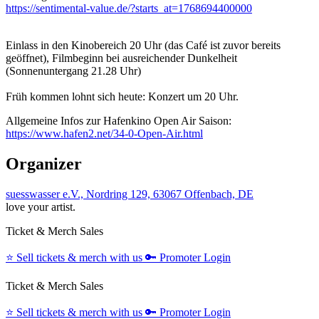
https://sentimental-value.de/?starts_at=1768694400000
Einlass in den Kinobereich 20 Uhr (das Café ist zuvor bereits
geöffnet), Filmbeginn bei ausreichender Dunkelheit
(Sonnenuntergang 21.28 Uhr)
Früh kommen lohnt sich heute: Konzert um 20 Uhr.
Allgemeine Infos zur Hafenkino Open Air Saison:
https://www.hafen2.net/34-0-Open-Air.html
Organizer
suesswasser e.V., Nordring 129, 63067 Offenbach, DE
love your artist.
Ticket & Merch Sales
⭐️
Sell tickets & merch with us
🔑
Promoter Login
Ticket & Merch Sales
⭐️
Sell tickets & merch with us
🔑
Promoter Login