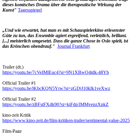
dieses komisches Drama über die therapeutische Wirkung der
Kunst"
Tagesspiegel
„Und wie erwartet, hat man es mit Schauspielerkino erlesenster
Güte zu tun, das Ensemble agiert ergreifend, verletzlich, brillant.
[...] meisterlich umgesetzt. Dass die ganze Chose in Oslo spielt, ist
das Krönchen obendrauf."
Journal Frankfurt
Trailer (dt.)
https://youtu.be/7cVeIMlEuc4?si=9N1XBwO4tdk-48Yb
Official Trailer #1
https://youtu.be/lKbcKQN5Yrw?si=zGDjJ10kIk1veXwz
Official Trailer #2
https://youtu.be/zBFstFXdk90?si=kiFdp3MMvepzXpkZ
kino-zeit Kritik
https://www.kino-zeit.de/film-kritiken-trailer/sentimental-value-2025
Film-Page