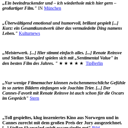
„Ein beeindruckender und – ich wiederhole mich hier gern –
großartiger Film."
IN
München
„Überwältigend emotional und humorvoll, brillant gespielt [...]
Kurz: ein Gesamtkunstwerk über das vermaledeite Ding namens
Leben."
Kulturnews
„Meisterwerk. [...] Hier stimmt einfach alles. [...] Renate Reinsve
und Stellan Skarsgård spielen sich mit „Sentimental Value" in
den besten Film des Jahres. "
★ ★ ★ ★ ★
TipBerlin
„Nur wenige Filmemacher können zwischenmenschliche Gefühle
in so zarten Bildern einfangen wie Joachim Trier. [...] Der
Cannes-Favorit mit Renate Reinsve ist auch schon für die Oscars
im Gespräch"
Stern
„Toll gespieltes, klug inszeniertes Kino aus Norwegen und in
Cannes zurecht mit dem großen Preis der Jury ausgezeichnet.
[...] Stellan Skarsgård spielt oscarwürdig gut"
Bild