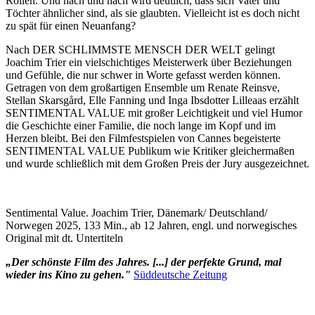
Rollen. Und nach und nach wird deutlich, dass sich Vater und
Töchter ähnlicher sind, als sie glaubten. Vielleicht ist es doch nicht
zu spät für einen Neuanfang?
Nach DER SCHLIMMSTE MENSCH DER WELT gelingt
Joachim Trier ein vielschichtiges Meisterwerk über Beziehungen
und Gefühle, die nur schwer in Worte gefasst werden können.
Getragen von dem großartigen Ensemble um Renate Reinsve,
Stellan Skarsgård, Elle Fanning und Inga Ibsdotter Lilleaas erzählt
SENTIMENTAL VALUE mit großer Leichtigkeit und viel Humor
die Geschichte einer Familie, die noch lange im Kopf und im
Herzen bleibt. Bei den Filmfestspielen von Cannes begeisterte
SENTIMENTAL VALUE Publikum wie Kritiker gleichermaßen
und wurde schließlich mit dem Großen Preis der Jury ausgezeichnet.
Sentimental Value. Joachim Trier, Dänemark/ Deutschland/
Norwegen 2025, 133 Min., ab 12 Jahren, engl. und norwegisches
Original mit dt. Untertiteln
„Der schönste Film des Jahres. [...] der perfekte Grund, mal
wieder ins Kino zu gehen."
Süddeutsche Zeitung