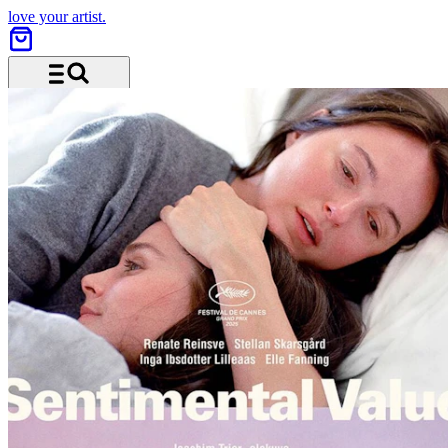
love your artist.
Menu and search