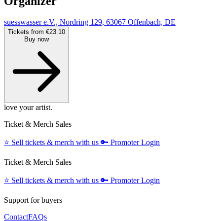
Organizer
suesswasser e.V., Nordring 129, 63067 Offenbach, DE
Tickets from €23.10
Buy now
love your artist.
Ticket & Merch Sales
⭐️
Sell tickets & merch with us
🔑
Promoter Login
Ticket & Merch Sales
⭐️
Sell tickets & merch with us
🔑
Promoter Login
Support for buyers
Contact
FAQs