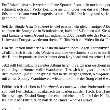
Fuffifufzich lässt sich weder auf eine Sprache festnageln noch to a
schmiegt sich noch Vicky Leandros ins Ohr. Oder war das Paff Meisi? 
flüstert oder dann vom Baugerüst schreit. Fuffifufzich singt und spr
geht: die Liebe.
Seit der Single
Heartbreakerei
ist viel passiert: ein gleichnamiges Al
tauchten die Songtexte in Schultoiletten, bald auf S-Bahnen auf. Si
und kuratierte einen Abend auf radioeins. 2023 beauftragte das Pop-
Leinwand Europas wiederum drehte Fuffifufzich ein Video für das Pr
Um die Person hinter der Künstlerin ranken indes Sagen. Fuffifufzich,
„Fuffifufzich ist ein Italo-Western und eine verschneite Straße in Ber
der Bühne hypnotisiert dieser hinter dem Keyboard und zu seiner Link
Jetzt rollt Fuffifufzichs zweites Album heran:
Feel zu spät
erscheint im
einem Jugendzimmer voller Wanduhren fläzt. „Ich häng so an dieser Ze
dich eventuell für immer
springt zart in die Vergangenheit,
Navigator
mit einem Spotify-Warnhinweis wiederum könnte der Song
Feel
it
we
Fühlte sich das Leben in
Heartbreakerei
noch wie eine Proberunde an
spät
legt Fuffiffufzich musikalisch die Karten auf den Tisch. Die Han
Stromschlags. Es sind Songs, die einen erheben im Dunkel der Nacht
Keiner. Aber Fuffifufzich hält deine Hand.
– Sara Geisler