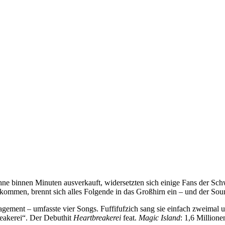
hne binnen Minuten ausverkauft, widersetzten sich einige Fans der Schwer
ommen, brennt sich alles Folgende in das Großhirn ein – und der Soun
ement – umfasste vier Songs. Fuffifufzich sang sie einfach zweimal un
reakerei“. Der Debuthit
Heartbreakerei
feat.
Magic Island
: 1,6 Millione