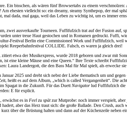
 genre. Ein bisschen, als wären fünf Browsertabs zu einem verschmolze
Am ehesten vielleicht so: ein dreamy, steamy Synthepop, der mal sphär
icht, mal dada, mal gaga, weil das Leben zu wichtig ist, um es immer e
bum, zwei ausverkaufte Tourneen. Fuffifufzich trat auf der Fusion auf, s
e wurden unter treue Haut gestochen und in Romanen gedruckt. Fuffi, wi
Kultur-Festival Berlin eine Commissioned Work und Fuffifufzich, weil 
ojekt Reeperbahnfestival COLLIDE. Falsch, es waren ja gleich drei!
 zitiert etwa der Musikexpress, wurde 2018 geboren und zwar mit Sonnen
lin, ist eine kleine Mäuse und eine Queen.“ Ihre Texte schreibt Fuffifuf
en: Laura Landergott, die den Bass Mal für Mal spielt, als erwecke si
 Januar 2025 und dreht sich nebst der Liebe thematisch um und gegen di
it, heißt es auf dem Album, „which is called Vergangenheit“. Die acht
im Spagat in die Zukunft. Für das Duett
Navigator
lud Fuffifufzich di
rden: E für explicit.
, erwächst es in
Feel zu
spät
zur Mutprobe: noch immer verspielt, aber 
d hadert, aber das Herz traut sich: die große Ballade. Den Crush, auch 
, kurz über die Brüstung halten und dann auf der Küchenzeile neben ei