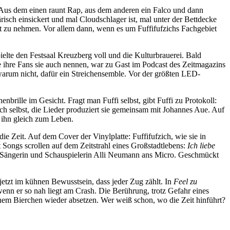
n: Aus dem einen raunt Rap, aus dem anderen ein Falco und dann
isch einsickert und mal Cloudschlager ist, mal unter der Bettdecke
rnst zu nehmen. Vor allem dann, wenn es um Fuffifufzichs Fachgebiet
pielte den Festsaal Kreuzberg voll und die Kulturbrauerei. Bald
e ihre Fans sie auch nennen, war zu Gast im Podcast des Zeitmagazins
warum nicht, dafür ein Streichensemble. Vor der größten LED-
brille im Gesicht. Fragt man Fuffi selbst, gibt Fuffi zu Protokoll:
zich selbst, die Lieder produziert sie gemeinsam mit Johannes Aue. Auf
e ihn gleich zum Leben.
e Zeit. Auf dem Cover der Vinylplatte: Fuffifufzich, wie sie in
 Songs scrollen auf dem Zeitstrahl eines Großstadtlebens:
Ich liebe
e Sängerin und Schauspielerin Alli Neumann ans Micro. Geschmückt
jetzt im kühnen Bewusstsein, dass jeder Zug zählt. In
Feel zu
wenn er so nah liegt am Crash. Die Berührung, trotz Gefahr eines
nem Bierchen wieder absetzen. Wer weiß schon, wo die Zeit hinführt?