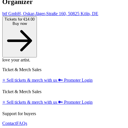
Organizer
btf GmbH, Oskar-Jäger-Straße 160, 50825 Köln, DE
Tickets for €14.00
Buy now
love your artist.
Ticket & Merch Sales
⭐️
Sell tickets & merch with us
🔑
Promoter Login
Ticket & Merch Sales
⭐️
Sell tickets & merch with us
🔑
Promoter Login
Support for buyers
Contact
FAQs