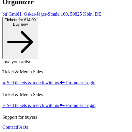
Organizer
btf GmbH, Oskar-Jäger-Straße 160, 50825 Köln, DE
Tickets for €14.00
Buy now
love your artist.
Ticket & Merch Sales
⭐️
Sell tickets & merch with us
🔑
Promoter Login
Ticket & Merch Sales
⭐️
Sell tickets & merch with us
🔑
Promoter Login
Support for buyers
Contact
FAQs