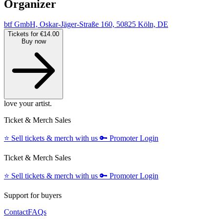
Organizer
btf GmbH, Oskar-Jäger-Straße 160, 50825 Köln, DE
Tickets for €14.00
Buy now
love your artist.
Ticket & Merch Sales
⭐️
Sell tickets & merch with us
🔑
Promoter Login
Ticket & Merch Sales
⭐️
Sell tickets & merch with us
🔑
Promoter Login
Support for buyers
Contact
FAQs