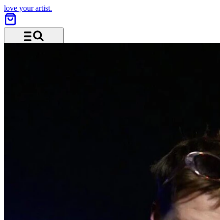
love your artist.
Menu and search