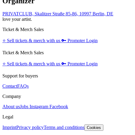
Organizer
PRIVATCLUB, Skalitzer Straße 85-86, 10997 Berlin, DE
love your artist.
Ticket & Merch Sales
⭐️
Sell tickets & merch with us
🔑
Promoter Login
Ticket & Merch Sales
⭐️
Sell tickets & merch with us
🔑
Promoter Login
Support for buyers
Contact
FAQs
Company
About us
Jobs
Instagram
Facebook
Legal
Imprint
Privacy policy
Terms and conditions
Cookies