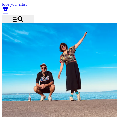
love your artist.
Menu and search