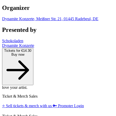
Organizer
Dynamite Konzerte, Meißner Str. 21, 01445 Radebeul, DE
Presented by
Schokoladen
Dynamite Konzerte
Tickets for €14.30
Buy now
love your artist.
Ticket & Merch Sales
⭐️
Sell tickets & merch with us
🔑
Promoter Login