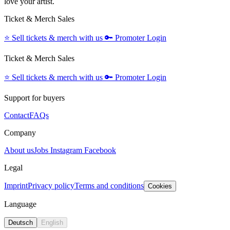
love your artist.
Ticket & Merch Sales
⭐️
Sell tickets & merch with us
🔑
Promoter Login
Ticket & Merch Sales
⭐️
Sell tickets & merch with us
🔑
Promoter Login
Support for buyers
Contact
FAQs
Company
About us
Jobs
Instagram
Facebook
Legal
Imprint
Privacy policy
Terms and conditions
Cookies
Language
Deutsch
English