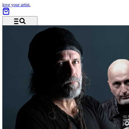
love your artist.
Menu and search