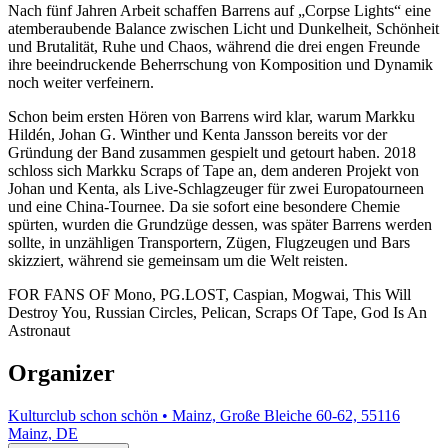
Nach fünf Jahren Arbeit schaffen Barrens auf „Corpse Lights“ eine
atemberaubende Balance zwischen Licht und Dunkelheit, Schönheit
und Brutalität, Ruhe und Chaos, während die drei engen Freunde
ihre beeindruckende Beherrschung von Komposition und Dynamik
noch weiter verfeinern.
Schon beim ersten Hören von Barrens wird klar, warum Markku
Hildén, Johan G. Winther und Kenta Jansson bereits vor der
Gründung der Band zusammen gespielt und getourt haben. 2018
schloss sich Markku Scraps of Tape an, dem anderen Projekt von
Johan und Kenta, als Live-Schlagzeuger für zwei Europatourneen
und eine China-Tournee. Da sie sofort eine besondere Chemie
spürten, wurden die Grundzüge dessen, was später Barrens werden
sollte, in unzähligen Transportern, Zügen, Flugzeugen und Bars
skizziert, während sie gemeinsam um die Welt reisten.
FOR FANS OF Mono, PG.LOST, Caspian, Mogwai, This Will
Destroy You, Russian Circles, Pelican, Scraps Of Tape, God Is An
Astronaut
Organizer
Kulturclub schon schön • Mainz, Große Bleiche 60-62, 55116
Mainz, DE