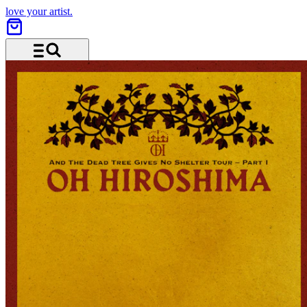
love your artist.
Menu and search