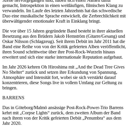
Szene hervorgegangen sind, haben sich einen Namen dafür
gemacht, Introspektion in einen weitläufigen, filmischen Klang zu
verwandeln. Im Laufe des letzten Jahrzehnts hat das schwedische
Duo eine musikalische Sprache entwickelt, die Zerbrechlichkeit mit
überwältigender emotionaler Kraft in Einklang bringt.
Die vor über 15 Jahren gegründete Band besteht in ihrer aktuellen
Besetzung aus den Brüdern Jakob Hemström (Gitarre/Gesang) und
Oskar Nilsson (Schlagzeug). Seit ihrem Debüt im Jahr 2011 hat die
Band eine Reihe von von der Kritik gefeierten Alben veröffentlicht,
ihren Sound schrittweise über ihre Post-Rock-Wurzeln hinaus
erweitert und sich eine starke internationale Reputation aufgebaut.
Im Jahr 2026 kehren Oh Hiroshima mit „And the Dead Tree Gives
No Shelter“ zurück und setzen ihre Erkundung von Spannung,
Atmosphäre und Intensität fort, wobei sie sich verstärkt darauf
konzentrieren, diese Songs live in vollem Umfang zur Geltung zu
bringen.
BARRENS
Das in Göteborg/Malmö ansässige Post-Rock-Power-Trio Barrens
kehrt mit „Corpse Lights“ zurück, dem zweiten Album der Band
nach ihrem von der Kritik gefeierten Debüt „Penumbra“ aus dem
Jahr 2020.