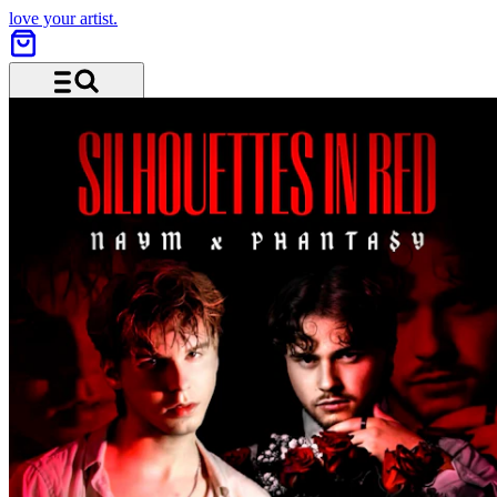
love your artist.
Menu and search