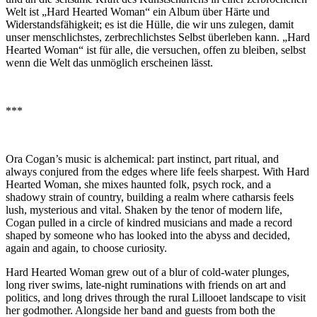
Welt ist „Hard Hearted Woman“ ein Album über Härte und
Widerstandsfähigkeit; es ist die Hülle, die wir uns zulegen, damit
unser menschlichstes, zerbrechlichstes Selbst überleben kann. „Hard
Hearted Woman“ ist für alle, die versuchen, offen zu bleiben, selbst
wenn die Welt das unmöglich erscheinen lässt.
***
Ora Cogan’s music is alchemical: part instinct, part ritual, and
always conjured from the edges where life feels sharpest. With Hard
Hearted Woman, she mixes haunted folk, psych rock, and a
shadowy strain of country, building a realm where catharsis feels
lush, mysterious and vital. Shaken by the tenor of modern life,
Cogan pulled in a circle of kindred musicians and made a record
shaped by someone who has looked into the abyss and decided,
again and again, to choose curiosity.
Hard Hearted Woman grew out of a blur of cold-water plunges,
long river swims, late-night ruminations with friends on art and
politics, and long drives through the rural Lillooet landscape to visit
her godmother. Alongside her band and guests from both the