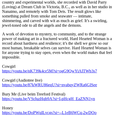
country and experimental worlds, she recorded with David Parry
(Loving) at Dream Club in Victoria, B.C., as well as in her studio in
Nanaimo, and remotely with Tom Deis. The result glows like
something pulled from smoke and seawater — intimate,
shimmering, and carved with wit as much as grief. It’s a swirling,
jewel-toned ode to all the angels and the demons.
A work of devotion to mystery, to community, and to the strange
power of making art in a fractured world, Hard Hearted Woman is a
record about hardness and resilience; it’s the shell we grow so our
most human, breakable selves can survive. Hard Hearted Woman is
for anyone trying to stay open, even when the world makes that feel
impossible.
Cowgirl
https://youtu.be/nK739k4ce5M?si=ogG9QwYiAITWb3s7
Cowgirl (Audiotree live)
https://youtu.be/87kWRU86eqU?si=nvabqyZWRa6GISee
Bury Me (Live beim Treeford Festival)
https://youtu.be/VSrJuzHqb9A?si=I-pHcgH_EaZNN1yn
Honey
https://youtu.be/DoPWqILvcgs?si=--L1eB6WCq-2wDOo