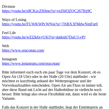
Division
https://youtu.be/z8CKzcZHImo?si=veZ603ZQC267Hz9C
Ways of Losing
https://youtu.be/FUWKWPcWNjg?si=7iSBX3FMdwNmFqr0
Feel Life
https://youtu.be/wEl2k6xyUKI?si=datlenb7DaU3-vPJ
Web
https://www.oracogan.com/
Instagram
https://www.instagram.com/oracogan/
Bitte informiert euch euch ein paar Tage vor dem Konzert, ob es
Open Air (18 Uhr) oder in der Halle (20 Uhr) stattfindet - wir
möchten es kurzfristig anhand der Wetterprognose und der
Vorverkaufszahlen entscheiden. Open Air am Fluss ist immer toll,
aber diese Band mit Licht auf der Hallenbühne ist vielleicht noch
besser. Bitte bringt also etwas Flexibilität mit, dann wird es die beste
Variante.
Falls das Konzert in der Halle stattfindet, liegt der Eintrittspreis an