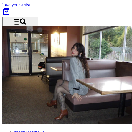
love your artist.
Menu and search