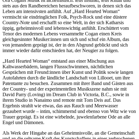
Ora Cogans Musik ist alchemistisch: teils Instinkt, teils Ritual und
stets aus den Randbereichen heraufbeschworen, in denen sich das
Leben am intensivsten anfühlt. Auf „Hard Hearted Woman“
vermischt sie eindringlichen Folk, Psych-Rock und eine düstere
Country-Note und erschafft so eine Welt, in der sich Katharsis
üppig, geheimnisvoll und lebenswichtig anfühlt. Erschüttert vom
Tenor des modernen Lebens versammelte Cogan einen Kreis
gleichgesinnter Musiker:innen um sich und schuf ein Album, das
von jemandem geprägt ist, der in den Abgrund geblickt und sich
immer wieder dafür entschieden hat, der Neugier zu folgen.
„Hard Hearted Woman“ entstand aus einer Mischung aus
Kaltwasserbädern, langen Flussschwimmen, nächtlichen
Gesprächen mit Freund:innen über Kunst und Politik sowie langen
Autofahrten durch die ländliche Landschaft von Lillooet, um ihre
Patentante zu besuchen. Zusammen mit ihrer Band und Gästen aus
der Country- und der experimentellen Musikszene nahm sie mit
David Parry (Loving) im Dream Club in Victoria, B.C., sowie in
ihrem Studio in Nanaimo und remote mit Tom Deis auf. Das
Ergebnis strahlt wie etwas, das aus Rauch und Meerwasser
gezaubert wurde – intim, schimmernd und ebenso von Witz wie von
Trauer geprägt. Es ist eine wirbelnde, juwelenfarbene Ode an alle
Engel und Dämonen.
Als Werk der Hingabe an das Geheimnisvolle, an die Gemeinschaft
und an die seltsame Kraft des Kunstschaffens in einer zerbrochenen