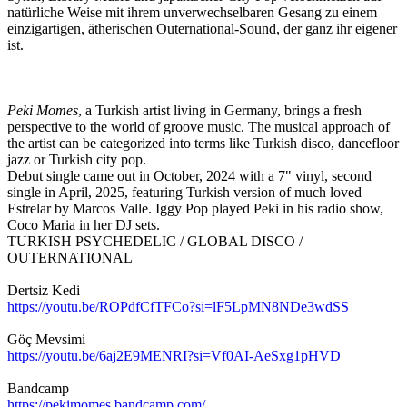
natürliche Weise mit ihrem unverwechselbaren Gesang zu einem
einzigartigen, ätherischen Outernational-Sound, der ganz ihr eigener
ist.
Peki Momes
, a Turkish artist living in Germany, brings a fresh
perspective to the world of groove music. The musical approach of
the artist can be categorized into terms like Turkish disco, dancefloor
jazz or Turkish city pop.
Debut single came out in October, 2024 with a 7" vinyl, second
single in April, 2025, featuring Turkish version of much loved
Estrelar by Marcos Valle. Iggy Pop played Peki in his radio show,
Coco Maria in her DJ sets.
TURKISH PSYCHEDELIC / GLOBAL DISCO /
OUTERNATIONAL
Dertsiz Kedi
https://youtu.be/ROPdfCfTFCo?si=lF5LpMN8NDe3wdSS
Göç Mevsimi
https://youtu.be/6aj2E9MENRI?si=Vf0AI-AeSxg1pHVD
Bandcamp
https://pekimomes.bandcamp.com/