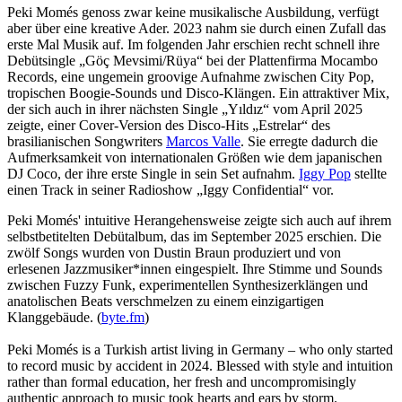
Peki Momés genoss zwar keine musikalische Ausbildung, verfügt
aber über eine kreative Ader. 2023 nahm sie durch einen Zufall das
erste Mal Musik auf. Im folgenden Jahr erschien recht schnell ihre
Debütsingle „Göç Mevsimi/Rüya“ bei der Plattenfirma Mocambo
Records, eine ungemein groovige Aufnahme zwischen City Pop,
tropischen Boogie-Sounds und Disco-Klängen. Ein attraktiver Mix,
der sich auch in ihrer nächsten Single „Yıldız“ vom April 2025
zeigte, einer Cover-Version des Disco-Hits „Estrelar“ des
brasilianischen Songwriters
Marcos Valle
. Sie erregte dadurch die
Aufmerksamkeit von internationalen Größen wie dem japanischen
DJ Coco, der ihre erste Single in sein Set aufnahm.
Iggy Pop
stellte
einen Track in seiner Radioshow „Iggy Confidential“ vor.
Peki Momés' intuitive Herangehensweise zeigte sich auch auf ihrem
selbstbetitelten Debütalbum, das im September 2025 erschien. Die
zwölf Songs wurden von Dustin Braun produziert und von
erlesenen Jazzmusiker*innen eingespielt. Ihre Stimme und Sounds
zwischen Fuzzy Funk, experimentellen Synthesizerklängen und
anatolischen Beats verschmelzen zu einem einzigartigen
Klanggebäude. (
byte.fm
)
Peki Momés is a Turkish artist living in Germany – who only started
to record music by accident in 2024. Blessed with style and intuition
rather than formal education, her fresh and uncompromisingly
authentic approach to music took hearts and ears by storm.