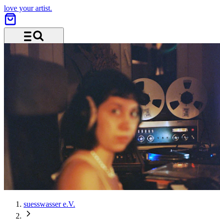
love your artist.
Menu and search
suesswasser e.V.