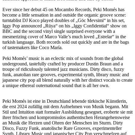
Ever since her debut 45 on Mocambo Records, Peki Momés has
become a little sensation in and outside the organic groove scene:
turntablist DJ Koco played doubles of „Göc Mevsimi“ in his set,
Iggy Pop announced „Rüya“ on his „Iggy Confidential“ show on
BBC and the second vinyl single surprised everyone with a
mesmerizing cover of Marco Valle’s much loved „Estrelar“ in the
turkish language. Both records sold out quickly and are in the bags
of tastemakers like Coco María.
Peki Momés’ music is an eclectic mix of sounds from the global
underground, tastefully crafted by producer Dustin Braun and a
troupe of ridiculously talented jazz musicians. Dirty disco, fuzzy
funk, anatolian rare grooves, experimental synth, library music and
japanese city pop all blend naturally with her distinct vocals to create
a unique ethereal outernational sound that is all her own.
Peki Momés ist eine in Deutschland lebende türkische Künstlerin,
die erst 2024 zufällig mit dem Aufnehmen von Musik begann. Mit
Stil und Intuition statt formaler Ausbildung gesegnet, eroberte sie mit
ihrer frischen und kompromisslos authentischen Herangehensweise
an Musik die Herzen und Ohren der Menschen im Sturm. Dirty
Disco, Fuzzy Funk, anatolische Rare Grooves, experimenteller
Synth, Library Music und japanischer City Pop verschmelzen auf