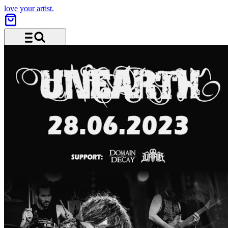
love your artist.
Menu and search