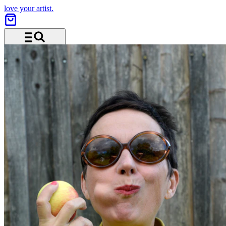
love your artist.
Menu and search