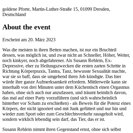
goldene Pforte, Martin-Luther-Straße 15, 01099 Dresden,
Deutschland
About the event
Erscheint am 20. März 2023
Was die meisten in ihren Betten machen, ist nur ein Bruchteil
dessen, was möglich ist, und zwar nicht an Schneller, Höher, Weiter,
noch kinkyer, noch abgefahrener. Als Susann Rehlein, Ex-
Depressive, eher zu Heilungszwecken die ersten zarten Schritte in
Richtung Körperpraxis, Tantra, Tanz, bewusste Sexualität machte,
war sie so baff, dass sie umgehend ihren Job kündigte. Das hier
würde ihre ganze Aufmerksamkeit erfordern. Mittlerweile kann sie
innerhalb von drei Minuten unter dem Küchentisch einen Orgasmus
haben, ohne sich auch nur anzufassen, und träumt heimlich davon,
das mal auf einer Party vorzuführen (und sich wahrscheinlich
hinterher vor Scham zu erschießen) - als Beweis für die Potenz eines
Körpers, der nicht ignoriert und mit Junk gefüttert und nur hin und
wieder zum Sport oder zum Geschlechtsverkehr rausgeholt wird,
sondern wirklich lebendig sein darf, das Tier, das er ist.
Susann Rehlein nimmt ihren Gegenstand ernst, ohne sich selbst