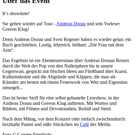
Über das Event
It‘s showtime!
Sie gehen wieder auf Tour -
Andreas Dorau
und sein Vorleser
Gereon Klug!
Denn Andreas Dorau und Sven Regener haben es wieder getan: ein
Buch geschrieben. Lustig, lehrreich, brillant: „Die Frau mit dem
Arm“.
Das Ergebnis ist ein Abenteuerroman über Andreas Doraus Reisen
durch die Welt des Pop von den Nullerjahren bis in unsere
Gegenwart, gespickt mit frischen Ideen am Fließband über Kunst,
Kulturindustrie und die Abgründe und Klippen, die man als
Künstler am besten mit einem Feuerwerk von Witz und Eigensinn
umsegelt...
Das ist bester Stoff für eine selbst gebastelte Leseshow, in der
Andreas Dorau und Gereon Klug auftreten. Mit Worten und
Bildern, mit Filmen und Devotionalien, Beifall und Streit.
Nach dem Mittag, vor dem Konzert oder einfach zwischendurch:
herzhafte Panini und süße Stückchen im
Café
des Merlin.
Foto © Carsten Friedrichs