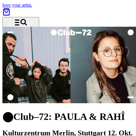
love your artist.
Menü und Suche
⬤Club–72: PAULA & RAHÎ
Kulturzentrum Merlin, Stuttgart
12. Okt.