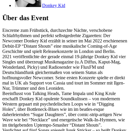
Donkey Kid
Über das Event
Eiscreme zum Frühstück, durchzechte Nächte, verschobene
Schlafrhythmen und perfekt selbstgedrehte Zigaretten: Der
Newcomer Donkey Kid erzählt in seiner im Mai 2022 erschienenen
Debüt-EP “Distant Shouts” eine musikalische Coming-of-Age
Geschichte und spielt Releasekonzerte in London und Berlin.
2021 veröffentlichte der gerade einmal 19-jährige Donkey Kid vier
Singles und überzeugt Musikmagazine (u.A Diffus, Kaput-Mag,
Wonderland, Picky) und Radiosender wie FluxFM und
Deutschlandfunk gleichermaßen von seinem Status als
hoffnungsvoller Newcomer. Seine ersten Konzerte spielte er direkt
mal in UK als Support von Cassia und tourt im Sommer mit Ilgen-
Nur, Trümmer und den Leoniden.
Beeinflusst von Talking Heads, Tame Impala und King Krule
erschafft Donkey Kid opulente Soundkulissen – von modernem
Western gepaart mit psychedelischen Loops wie in “Digging
Holes”, über Bottleneck-Blues wie im im beatles-esque
daherleiernden “Sugar Daughters”, über comic-strip-artigen New
Wave wie bei “Necklace” und energetische Walk-In-Hymnen, wie
im titelgebenden Uptempo-Smasher “Distant Shouts”.
Verdichtet auf fünf Songs spiegelt Jurek Stricker – so heißt Donkey