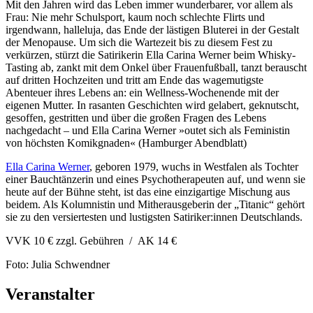
Mit den Jahren wird das Leben immer wunderbarer, vor allem als
Frau: Nie mehr Schulsport, kaum noch schlechte Flirts und
irgendwann, halleluja, das Ende der lästigen Bluterei in der Gestalt
der Menopause. Um sich die Wartezeit bis zu diesem Fest zu
verkürzen, stürzt die Satirikerin Ella Carina Werner beim Whisky-
Tasting ab, zankt mit dem Onkel über Frauenfußball, tanzt berauscht
auf dritten Hochzeiten und tritt am Ende das wagemutigste
Abenteuer ihres Lebens an: ein Wellness-Wochenende mit der
eigenen Mutter. In rasanten Geschichten wird gelabert, geknutscht,
gesoffen, gestritten und über die großen Fragen des Lebens
nachgedacht – und Ella Carina Werner »outet sich als Feministin
von höchsten Komikgnaden« (Hamburger Abendblatt)
Ella Carina Werner
, geboren 1979, wuchs in Westfalen als Tochter
einer Bauchtänzerin und eines Psychotherapeuten auf, und wenn sie
heute auf der Bühne steht, ist das eine einzigartige Mischung aus
beidem. Als Kolumnistin und Mitherausgeberin der „Titanic“ gehört
sie zu den versiertesten und lustigsten Satiriker:innen Deutschlands.
VVK 10 € zzgl. Gebühren / AK 14 €
Foto: Julia Schwendner
Veranstalter