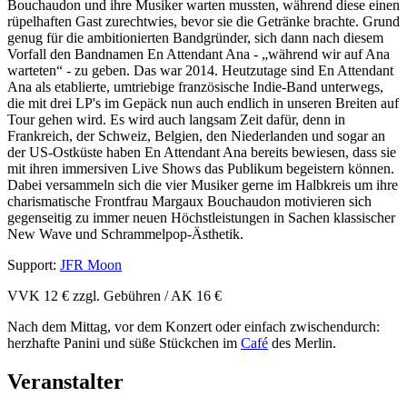
Bouchaudon und ihre Musiker warten mussten, während diese einen
rüpelhaften Gast zurechtwies, bevor sie die Getränke brachte. Grund
genug für die ambitionierten Bandgründer, sich dann nach diesem
Vorfall den Bandnamen En Attendant Ana - „während wir auf Ana
warteten“ - zu geben. Das war 2014. Heutzutage sind En Attendant
Ana als etablierte, umtriebige französische Indie-Band unterwegs,
die mit drei LP's im Gepäck nun auch endlich in unseren Breiten auf
Tour gehen wird. Es wird auch langsam Zeit dafür, denn in
Frankreich, der Schweiz, Belgien, den Niederlanden und sogar an
der US-Ostküste haben En Attendant Ana bereits bewiesen, dass sie
mit ihren immersiven Live Shows das Publikum begeistern können.
Dabei versammeln sich die vier Musiker gerne im Halbkreis um ihre
charismatische Frontfrau Margaux Bouchaudon motivieren sich
gegenseitig zu immer neuen Höchstleistungen in Sachen klassischer
New Wave und Schrammelpop-Ästhetik.
Support:
JFR Moon
VVK 12 € zzgl. Gebühren / AK 16 €
Nach dem Mittag, vor dem Konzert oder einfach zwischendurch:
herzhafte Panini und süße Stückchen im
Café
des Merlin.
Veranstalter