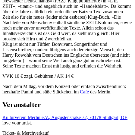
Newsletter Deutschlands« (FAZ). Klug publiziert(e) in »DIE
ZEIT«, »titanic« und angeblich auch im »Handelsblatt«. Da kommt
über die Jahre natürlich ein ordentlicher Batzen Text zusammen.
Zeit also für ein neues (leider nicht essbares) Klug-Buch. »Die
Nachteile von Menschen« enthält sämtliche ZEIT-Kolumnen, sowie
noch mehr zuvor unveröffentlichte Texte. Allein schon das
Inhaltsverzeichnis ist das Geld wert, da sieht man gleich: Hier
prosten sich Hirn und Zwerchfell zu.
Klug ist nicht nur Tüftler, Bonvivant, Songerfinder und
Listenschreiber, sondern übrigens auch der einzige Mensch, den
Harry Rowohlt vom Deutschen ins Englische übersetzte (und nicht
umgekehrt) – womit seine Welt auch ganz gut umschrieben ist:
Seine Texte machen Ernst mit lustig und erfinden die Wahrheit.
VVK 10 € zzgl. Gebühren / AK 14 €
Nach dem Mittag, vor dem Konzert oder einfach zwischendurch:
herzhafte Panini und süße Stückchen im
Café
des Merlin.
Veranstalter
Kulturverein Merlin e.V., Augustenstraße 72, 70178 Stuttgart, DE
love your artist.
Ticket- & Merchverkauf