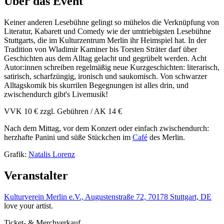
Über das Event
Keiner anderen Lesebühne gelingt so mühelos die Verknüpfung von
Literatur, Kabarett und Comedy wie der umtriebigsten Lesebühne
Stuttgarts, die im Kulturzentrum Merlin ihr Heimspiel hat. In der
Tradition von Wladimir Kaminer bis Torsten Sträter darf über
Geschichten aus dem Alltag gelacht und gegrübelt werden. Acht
Autor:innen schreiben regelmäßig neue Kurzgeschichten: literarisch,
satirisch, scharfzüngig, ironisch und saukomisch. Von schwarzer
Alltagskomik bis skurrilen Begegnungen ist alles drin, und
zwischendurch gibt's Livemusik!
VVK 10 € zzgl. Gebühren / AK 14 €
Nach dem Mittag, vor dem Konzert oder einfach zwischendurch:
herzhafte Panini und süße Stückchen im
Café
des Merlin.
Grafik:
Natalis Lorenz
Veranstalter
Kulturverein Merlin e.V., Augustenstraße 72, 70178 Stuttgart, DE
love your artist.
Ticket- & Merchverkauf