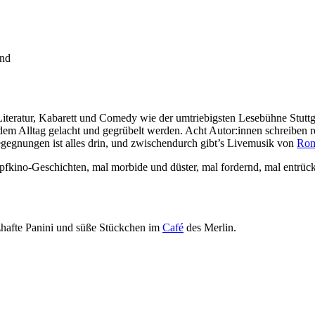
and
eratur, Kabarett und Comedy wie der umtriebigsten Lesebühne Stuttgart
em Alltag gelacht und gegrübelt werden. Acht Autor:innen schreiben reg
egegnungen ist alles drin, und zwischendurch gibt’s Livemusik von
Rom
pfkino-Geschichten, mal morbide und düster, mal fordernd, mal entrü
zhafte Panini und süße Stückchen im
Café
des Merlin.