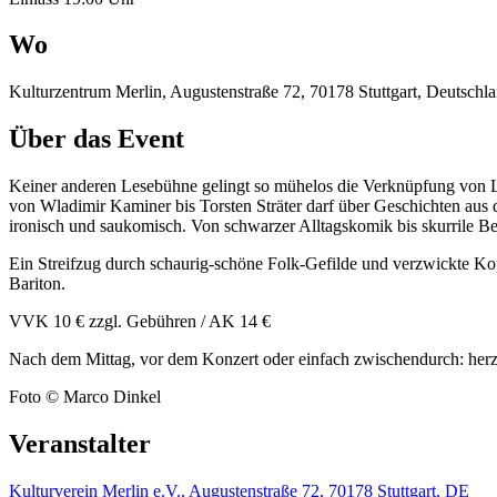
Wo
Kulturzentrum Merlin, Augustenstraße 72, 70178 Stuttgart, Deutschl
Über das Event
Keiner anderen Lesebühne gelingt so mühelos die Verknüpfung von Lit
von Wladimir Kaminer bis Torsten Sträter darf über Geschichten aus d
ironisch und saukomisch. Von schwarzer Alltagskomik bis skurrile B
Ein Streifzug durch schaurig-schöne Folk-Gefilde und verzwickte Ko
Bariton.
VVK 10 € zzgl. Gebühren / AK 14 €
Nach dem Mittag, vor dem Konzert oder einfach zwischendurch: her
Foto © Marco Dinkel
Veranstalter
Kulturverein Merlin e.V., Augustenstraße 72, 70178 Stuttgart, DE