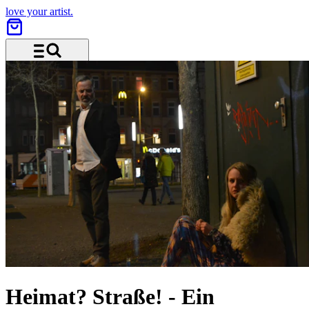
love your artist.
Menü und Suche
Heimat? Straße!
-
Ein