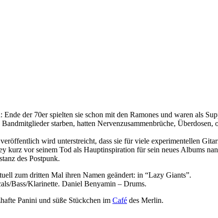
 Ende der 70er spielten sie schon mit den Ramones und waren als Suppor
Bandmitglieder starben, hatten Nervenzusammenbrüche, Überdosen, od
veröffentlich wird unterstreicht, dass sie für viele experimentellen Gi
ley kurz vor seinem Tod als Hauptinspiration für sein neues Albums n
stanz des Postpunk.
uell zum dritten Mal ihren Namen geändert: in “Lazy Giants”.
cals/Bass/Klarinette. Daniel Benyamin – Drums.
zhafte Panini und süße Stückchen im
Café
des Merlin.