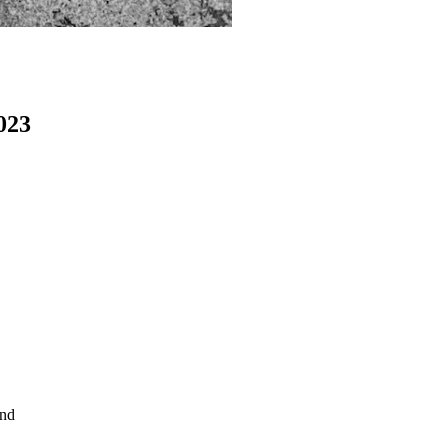
023
and