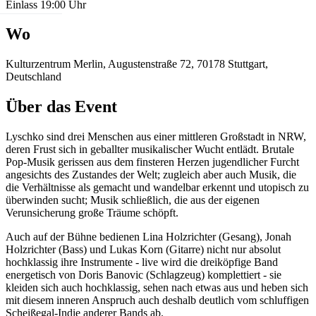
Einlass 19:00 Uhr
Wo
Kulturzentrum Merlin, Augustenstraße 72, 70178 Stuttgart,
Deutschland
Über das Event
Lyschko sind drei Menschen aus einer mittleren Großstadt in NRW,
deren Frust sich in geballter musikalischer Wucht entlädt. Brutale
Pop-Musik gerissen aus dem finsteren Herzen jugendlicher Furcht
angesichts des Zustandes der Welt; zugleich aber auch Musik, die
die Verhältnisse als gemacht und wandelbar erkennt und utopisch zu
überwinden sucht; Musik schließlich, die aus der eigenen
Verunsicherung große Träume schöpft.
Auch auf der Bühne bedienen Lina Holzrichter (Gesang), Jonah
Holzrichter (Bass) und Lukas Korn (Gitarre) nicht nur absolut
hochklassig ihre Instrumente - live wird die dreiköpfige Band
energetisch von Doris Banovic (Schlagzeug) komplettiert - sie
kleiden sich auch hochklassig, sehen nach etwas aus und heben sich
mit diesem inneren Anspruch auch deshalb deutlich vom schluffigen
Scheißegal-Indie anderer Bands ab.