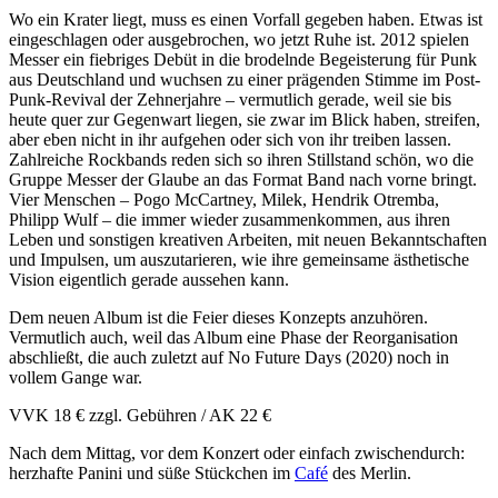
Wo ein Krater liegt, muss es einen Vorfall gegeben haben. Etwas ist
eingeschlagen oder ausgebrochen, wo jetzt Ruhe ist. 2012 spielen
Messer ein fiebriges Debüt in die brodelnde Begeisterung für Punk
aus Deutschland und wuchsen zu einer prägenden Stimme im Post-
Punk-Revival der Zehnerjahre – vermutlich gerade, weil sie bis
heute quer zur Gegenwart liegen, sie zwar im Blick haben, streifen,
aber eben nicht in ihr aufgehen oder sich von ihr treiben lassen.
Zahlreiche Rockbands reden sich so ihren Stillstand schön, wo die
Gruppe Messer der Glaube an das Format Band nach vorne bringt.
Vier Menschen – Pogo McCartney, Milek, Hendrik Otremba,
Philipp Wulf – die immer wieder zusammenkommen, aus ihren
Leben und sonstigen kreativen Arbeiten, mit neuen Bekanntschaften
und Impulsen, um auszutarieren, wie ihre gemeinsame ästhetische
Vision eigentlich gerade aussehen kann.
Dem neuen Album ist die Feier dieses Konzepts anzuhören.
Vermutlich auch, weil das Album eine Phase der Reorganisation
abschließt, die auch zuletzt auf No Future Days (2020) noch in
vollem Gange war.
VVK 18 € zzgl. Gebühren / AK 22 €
Nach dem Mittag, vor dem Konzert oder einfach zwischendurch:
herzhafte Panini und süße Stückchen im
Café
des Merlin.