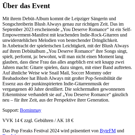
Über das Event
Mit ihrem Debüt-Album kommt die Leipziger Sängerin und
Songschreiberin Blush Always genau zur richtigen Zeit. Das im
September 2023 erscheinende „You Deserve Romance“ ist ein Self-
Empowerment-Manifest mit krachenden Indie-Rock-Gitarren und
unwiderstehlichen Melodien von bestechender Dringlichkeit.
In Anbetracht der spielerischen Leichtigkeit, mit der Blush Always
auf ihrem Debütalbum „You Deserve Romance“ ihre Songs singt,
spielt, performt, ja: bewohnt, will man nicht einen Moment lang
glauben, dass diese Frau das alles angeblich erst seit knapp zwei
Jahren macht: Gitarre spielen, dazu singen, mit einer Band auftreten.
Auf ähnliche Weise wie Snail Mail, Soccer Mommy oder
Beabadoobee hat Blush Always mit großer Pop-Sensibilität die
Essenz aus der punkinspirierten Indie-Gitarrenmusik der
vergangenen 40 Jahre destilliert. Die solchermaßen gewonnenen
Erkenntnisse verhandelt sie auf „You Deserve Romance“ gänzlich
neu – für ihre Zeit, aus der Perspektive ihrer Generation.
Support:
Borninmay
VVK 14 € zzgl. Gebühren / AK 18 €
Das Pop Freaks Festival 2024 wird präsentiert von
ByteFM
und