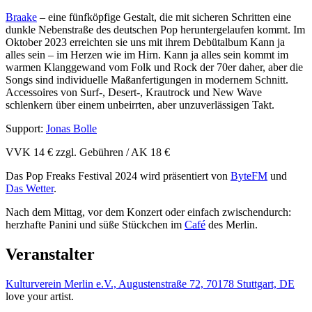
Braake
– eine fünfköpfige Gestalt, die mit sicheren Schritten eine
dunkle Nebenstraße des deutschen Pop heruntergelaufen kommt. Im
Oktober 2023 erreichten sie uns mit ihrem Debütalbum Kann ja
alles sein – im Herzen wie im Hirn. Kann ja alles sein kommt im
warmen Klanggewand vom Folk und Rock der 70er daher, aber die
Songs sind individuelle Maßanfertigungen in modernem Schnitt.
Accessoires von Surf-, Desert-, Krautrock und New Wave
schlenkern über einem unbeirrten, aber unzuverlässigen Takt.
Support:
Jonas Bolle
VVK 14 € zzgl. Gebühren / AK 18 €
Das Pop Freaks Festival 2024 wird präsentiert von
ByteFM
und
Das Wetter
.
Nach dem Mittag, vor dem Konzert oder einfach zwischendurch:
herzhafte Panini und süße Stückchen im
Café
des Merlin.
Veranstalter
Kulturverein Merlin e.V., Augustenstraße 72, 70178 Stuttgart, DE
love your artist.